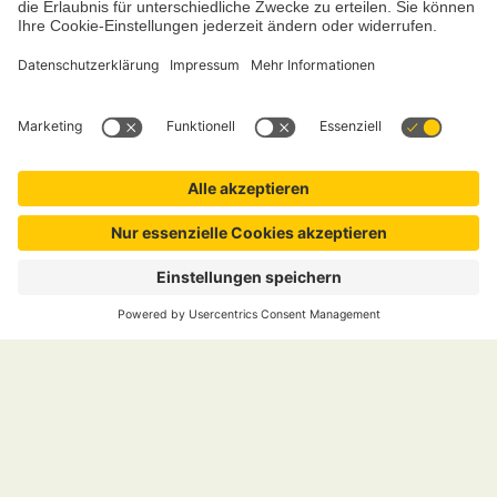
◆
RITTERFEST IN THALE
3.10.2026
–
4.10.2026
KURPARK THALE
Vergesst euren Alltag und genießt eine
märchenhafte Auszeit im Mittelalter und besucht
das große Ritterfest in Thale (Harz)!