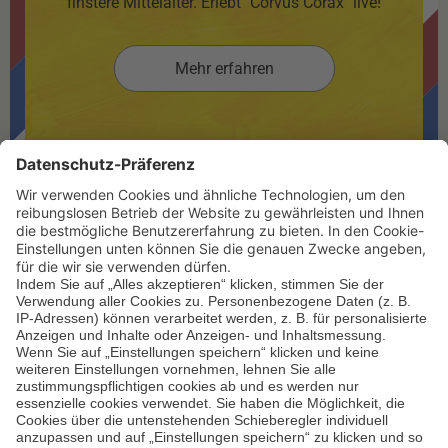
finstere Mittelalter. Erlebt "Corvus Corax" live!
Mehr erfahren