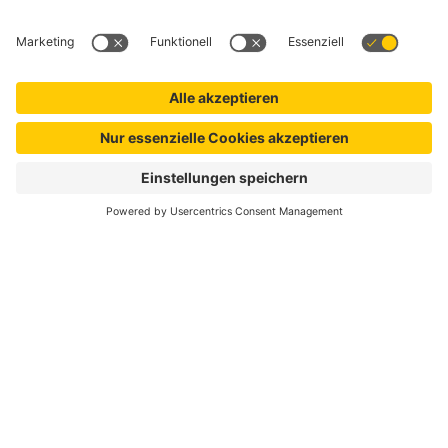
Vom entspannten Markttreiben bis zu
eindrucksvollen Shows – erlebt das Mittelalter
hautnah auf Schloss Diedersdorf.
Ein großer Markt lädt zum Schlendern ein,
während Schenken und Tavernen euch mit
Wein und Gerstensaft versorgen. Lasst euch
treiben, entdeckt Handwerk und Handel
vergangener Zeiten und genießt die besondere
Atmosphäre. Die Spielleut Ohrenpeyn sorgen
mit historischen Instrumenten für die passende
Klangkulisse, während beim Ritterturnier zu
Pferde – Asgard für Spannung gesorgt ist.
Midgards Feuerbund zeigt eindrucksvolle
Ritterkämpfe und gewährt Einblicke in das
Lagerleben. Das Stelzentheater Hochkant
begeistert mit besonderen Darbietungen über