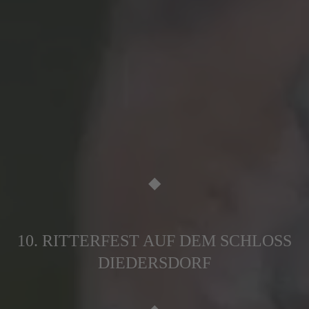
◆
10. RITTERFEST AUF DEM SCHLOSS
DIEDERSDORF