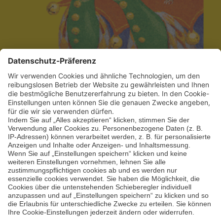
Historische Weihnacht –
Weihnachtsmarkt in Berlin
Friedrichshain
In Berlin Friedrichshain könnt ihr zum 10. Mal den
Weihnachtsmarkt in historischem Gewand erblicken.
Fackeln, Feuerstellen und zahlreiche Stände tauchen
die Kulisse in ein mittelalterliches Licht - der vielleicht
schönste Weihnachtsmarkt in Berlin
Von
admin
|
November 5th, 2019
|
Weihnachtsmarkt
,
zuzueglich VVK-
Gebühr
|
0 Kommentare