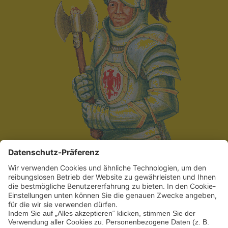
15.05.2027
–
17.05.2027
Ritterfest im
Schlosspark
Oranienburg