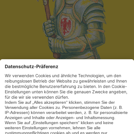
15.05.2027
–
17.05.2027
Ritterfest im
Schlosspark
Oranienburg
Schlosspark Oranienburg
Schloßplatz 1,
Oranienburg, Brandenburg, Deutschland